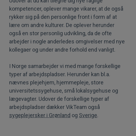
Udover at du kan tilegne dig nye faglige
kompetencer, oplever mange vikarer, at de også
rykker sig på den personlige front i form af at
lære om andre kulturer. De oplever herunder
også en stor personlig udvikling, da de ofte
arbejder i nogle anderledes omgivelser med nye
kollegaer og under andre forhold end vanligt.
I Norge samarbejder vi med mange forskellige
typer af arbejdspladser. Herunder kan bl.a.
nævnes plejehjem, hjemmepleje, store
universitetssygehuse, små lokalsygehuse og
lægevagter. Udover de forskellige typer af
arbejdspladser dækker VikTeam også
sygeplejersker i Grønland
og
Sverige
.