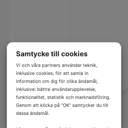
Silke Bang
Samtycke till cookies
Salgs- og
Sjuksköterskevikariat
rekrutteringsansvarlig
Vi och våra partners använder teknik,
Tlf.:
+45 48 80 65 23
inklusive cookies, för att samla in
E-mail:
information om dig för olika ändamål,
silke@vikteam.dk
inklusive: bättre användarupplevelse,
funktionalitet, statistik och marknadsföring.
Genom att klicka på "OK" samtycker du till
dessa ändamål.