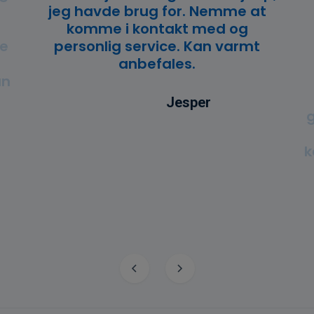
jeg havde brug for. Nemme at
komme i kontakt med og
ne
personlig service. Kan varmt
anbefales.
un
Jesper
g
k