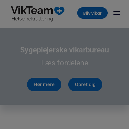
Bliv vikar
Sygeplejerske vikarbureau
Læs fordelene
Hør mere
Opret dig