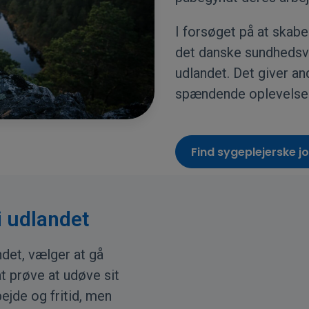
I forsøget på at skabe
det danske sundhedsv
udlandet. Det giver a
spændende oplevelser
Find sygeplejerske jo
i udlandet
det, vælger at gå
t prøve at udøve sit
ejde og fritid, men