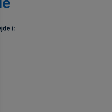
de
jde i: