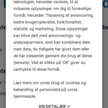
 helt uforpligten
teknologier, herunder cookies, til at
indsamle oplysninger om dig til forskellige
formål, herunder: Tilpasning af annoncering,
bedre brugeroplevelse, funktionalitet,
nteresseret i at høre mere om vikararbe
statistik og marketing. Disse oplysninger
kan blive delt med annoncerings- og
analysepartnere, som kan kombinere dem
med data, du tidligere har givet dem eller
e
de har indsamlet gennem din brug af deres
tjenester. Ved at klikke på 'OK' giver du
samtykke til disse formål.
nteresseret i:
e i primærsektor
Læs mere om vores brug af cookies og
behandling af persondata på vores
usarbejde
hjemmeside.
VIS
DETALJER