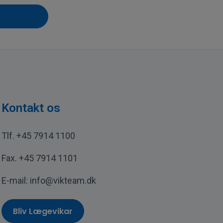
Kontakt os
Tlf.
+45 7914 1100
Fax.
+45 7914 1101
E-mail:
info@vikteam.dk
Bliv Lægevikar