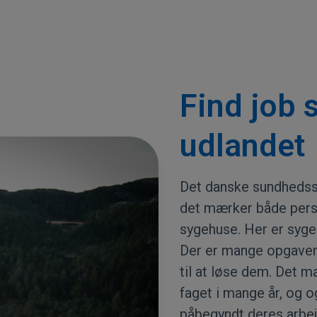
Find job 
udlandet
Det danske sundhedssy
det mærker både pers
sygehuse. Her er syge
Der er mange opgaver 
til at løse dem. Det m
faget i mange år, og 
påbegyndt deres arbejd