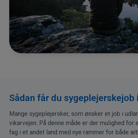
Sådan får du sygeplejerskejob 
Mange sygeplejersker, som ønsker et job i udlan
vikarvejen. På denne måde er der mulighed for a
fag i et andet land med nye rammer for både arb