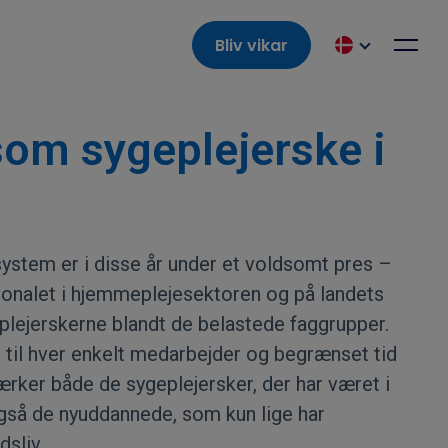
Bliv vikar
som sygeplejerske i
stem er i disse år under et voldsomt pres –
onalet i hjemmeplejesektoren og på landets
plejerskerne blandt de belastede faggrupper.
til hver enkelt medarbejder og begrænset tid
ærker både de sygeplejersker, der har været i
også de nyuddannede, som kun lige har
sliv.