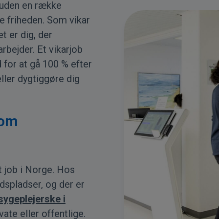
esuden en række
e friheden. Som vikar
et er dig, der
rbejder. Et vikarjob
 for at gå 100 % efter
ller dygtiggøre dig
som
t job i Norge. Hos
spladser, og der er
sygeplejerske i
vate eller offentlige.