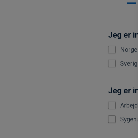
–
Jeg er i
Norge
Sverig
Jeg er i
Arbejd
Sygeh