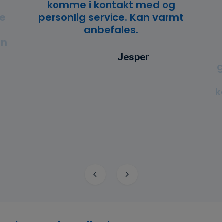
komme i kontakt med og
ne
personlig service. Kan varmt
anbefales.
un
Jesper
g
k