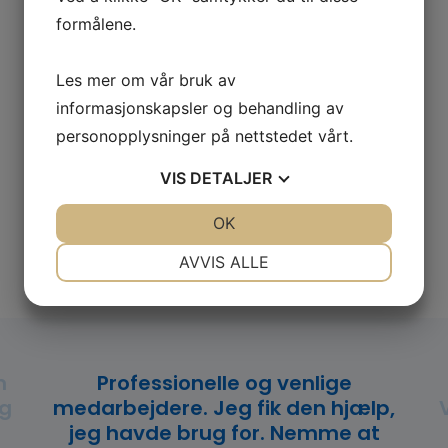
tilpasset dine ønsker.
formålene.
Les mer om å være
legevikar
eller
sykepleiervikar
Les mer om vår bruk av
hos VikTeam.
informasjonskapsler og behandling av
personopplysninger på nettstedet vårt.
Se muligheter
VIS
DETALJER
+45 7914 1100
JA
NEI
OK
JA
NEI
NØDVENDIG
PREFERANSER
AVVIS ALLE
JA
NEI
JA
NEI
MARKEDSFØRING
STATISTIKK
m
Professionelle og venlige
og
medarbejdere. Jeg fik den hjælp,
jeg havde brug for. Nemme at