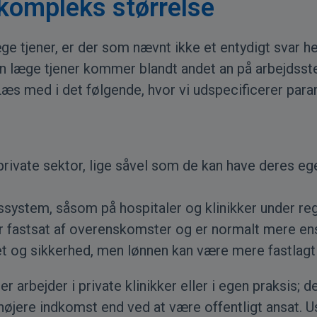
 kompleks størrelse
 tjener, er der som nævnt ikke et entydigt svar he
en læge tjener kommer blandt andet an på arbejdsste
Læs med i det følgende, hvor vi udspecificerer para
ivate sektor, lige såvel som de kan have deres egen 
edssystem, såsom på hospitaler og klinikker under r
r fastsat af overenskomster og er normalt mere ens
t og sikkerhed, men lønnen kan være mere fastlagt og
r arbejder i private klinikker eller i egen praksis;
højere indkomst end ved at være offentligt ansat. Us