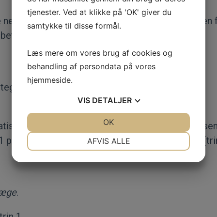
tjenester. Ved at klikke på 'OK' giver du
ed i en mere detaljeret forklaring på overgangen fr
samtykke til disse formål.
v betegnet reservelæge:
Læs mere om vores brug af cookies og
behandling af persondata på vores
hjemmeside.
 betegnet som
reservelæge
.
VIS
DETALJER
JA
NEJ
OK
JA
NEJ
tisk til grundlønstrin 2, uden at stillingsbetegnels
NØDVENDIGE
PRÆFERENCER
 på ca. 36.285 kr./md. (trin 1) og 39.655 kr./md. (tri
AFVIS ALLE
JA
NEJ
JA
NEJ
MARKETING
STATISTIK
læge
.
rin 1.