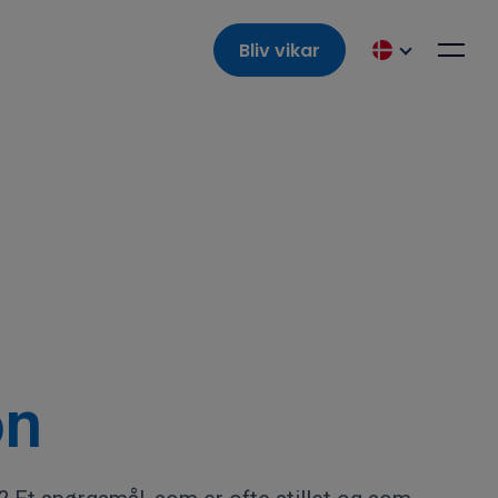
Bliv vikar
øn