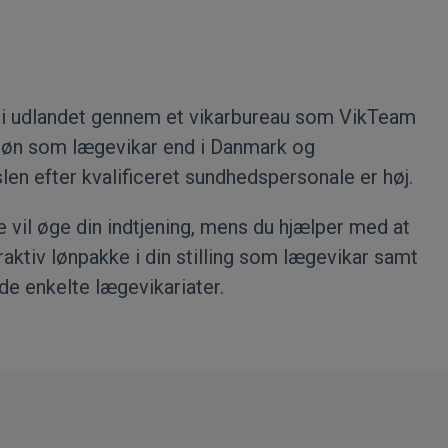
r i udlandet gennem et vikarbureau som VikTeam
re løn som lægevikar end i Danmark og
en efter kvalificeret sundhedspersonale er høj.
vil øge din indtjening, mens du hjælper med at
ktiv lønpakke i din stilling som lægevikar samt
de enkelte lægevikariater.