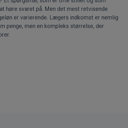
? Et spørgsmål, som er ofte stillet og som
 at høre svaret på. Men det mest retvisende
lægeløn er varierende. Lægers indkomst er nemlig
um penge, men en kompleks størrelse, der
orer.