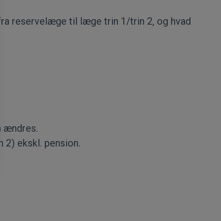
a reservelæge til læge trin 1/trin 2, og hvad
en ændres.
n 2) ekskl. pension.