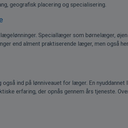
ang, geografisk placering og specialisering.
e
 til lægelønninger. Speciallæger som børnelæger, øjen
inger end alment praktiserende læger, men også her 
 også ind på lønniveauet for læger. En nyuddannet l
ktiske erfaring, der opnås gennem års tjeneste. Ov