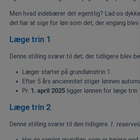
Men hvad indebærer det egentlig? Lad os dykke n
det har at sige for løn som det, der engang ble
Læge trin 1
Denne stilling svarer til det, der tidligere blev
Læger starter på grundlønstrin 1.
Efter 5 års anciennitet stiger lønnen automa
Pr.
1. april 2025
ligger lønnen for læge trin 1
Læge trin 2
Denne stilling svarer til den tidligere
1. reserve
Har én samlet grundløn, som er højere end t