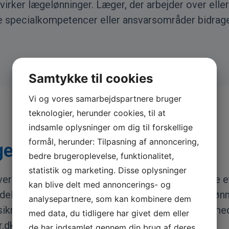
virker lægelønninger. Læger, der arbejder over eller
e specialkompetencer eller ansvarsområder bidrage
Samtykke til cookies
Vi og vores samarbejdspartnere bruger
teknologier, herunder cookies, til at
indsamle oplysninger om dig til forskellige
formål, herunder: Tilpasning af annoncering,
 trin 1 og trin 2)
bedre brugeroplevelse, funktionalitet,
statistik og marketing. Disse oplysninger
lægeforeningen og Danske Regioner medførte et skif
kan blive delt med annoncerings- og
elt i læge trin 1 og læge trin 2, hver med egne lø
analysepartnere, som kan kombinere dem
sikre en mere gennemskuelig lønudvikling i takt med
med data, du tidligere har givet dem eller
.dk
de har indsamlet gennem din brug af deres