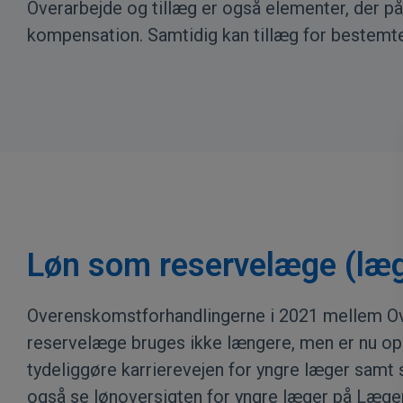
Overarbejde og tillæg er også elementer, der på
kompensation. Samtidig kan tillæg for bestemt
Løn som reservelæge (læge
Overenskomstforhandlingerne i 2021 mellem Over
reservelæge bruges ikke længere, men er nu opd
tydeliggøre karrierevejen for yngre læger samt 
også se lønoversigten for yngre læger på
Læger