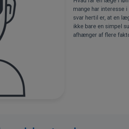
Hvad får en læge i løn
mange har interesse i
svar hertil er, at en 
ikke bare en simpel s
afhænger af flere fakt