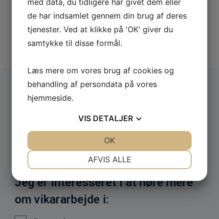
med data, du tidligere har givet dem eller
åbningstider på tlf.
+45 79 14 11 00
eller skriv en
de har indsamlet gennem din brug af deres
mail til os på
info@vikteam.dk
. Vi glæder os til at
tjenester. Ved at klikke på 'OK' giver du
hjælpe dig tættere på dit drømmejob.
samtykke til disse formål.
Læs mere om vores brug af cookies og
behandling af persondata på vores
Udfyld et interessekort til et
hjemmeside.
eksisterende
VIS
DETALJER
eller kommende lægevikariater
JA
NEJ
OK
JA
NEJ
og faste jobs
NØDVENDIGE
PRÆFERENCER
AFVIS ALLE
JA
NEJ
JA
NEJ
Jeg er interesseret i at høre mere
MARKETING
STATISTIK
om vikararbejde i: